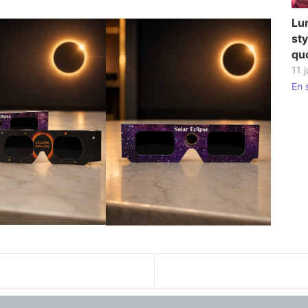
En savoir plus
Élégance affirmée –
Lun
Lunettes de vue Alain
sty
Mikli
qu
4 mars 2026
/
11 j
En savoir plus
En 