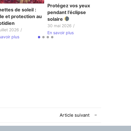
Protégez vos yeux
En savoir plus
ettes de soleil :
pendant l’éclipse
le et protection au
solaire
otidien
30 mai 2026
/
uillet 2026
/
En savoir plus
savoir plus
Article suivant