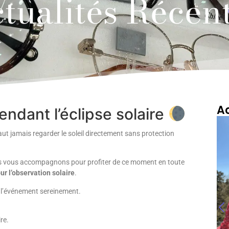
tualités Récen
Ac
ndant l’éclipse solaire
aut jamais regarder le soleil directement sans protection
s vous accompagnons pour profiter de ce moment en toute
r l’observation solaire
.
 l’événement sereinement.
Les lunettes Meta
2 sont arrivées chez
Optique Trousset !
re.
23 mars 2026
/