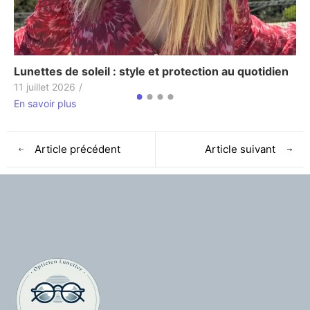
P
3
Lunettes de soleil : style et protection au quotidien
E
11 juillet 2026
/
En savoir plus
Article précédent
Article suivant