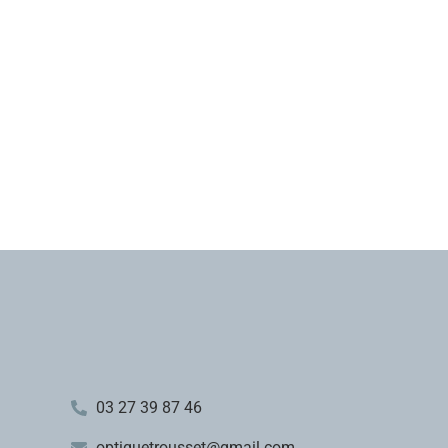
03 27 39 87 46
optiquetrousset@gmail.com