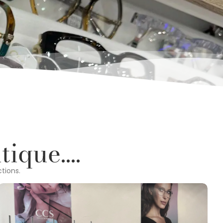
ique....
tions.